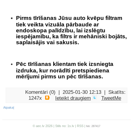
Pirms tīrīšanas Jūsu auto kvēpu filtram
tiek veikta vizuāla pārbaude ar
endoskopa palīdzību, lai izslēgtu
iespējamību, ka filtrs ir mehāniski bojāts,
saplaisājis vai sakusis.
Pēc tīrīšanas klientam tiek izsniegta
izdruka, kur norādīti pretspiediena
mērījumi pirms un pēc tīrīšanas.
Komentāri (0) | 2025-01-30 12:13 | Skatīts:
1247x
Ieteikt draugiem
TweetMe
Atpakaļ
© aec.lv 2026 | Stils no:
1s.lv
|
RSS
|
hiti: 287417