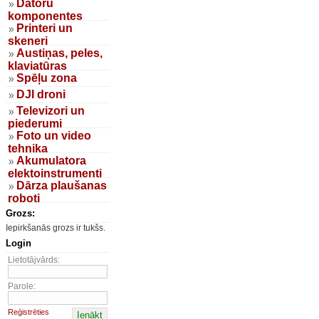
Datoru
komponentes
Printeri un
skeneri
Austiņas, peles,
klaviatūras
Spēļu zona
DJI droni
Televizori un
piederumi
Foto un video
tehnika
Akumulatora
elektoinstrumenti
Dārza plaušanas
roboti
Grozs:
Iepirkšanās grozs ir tukšs.
Login
Lietotājvārds:
Parole:
Reģistrēties