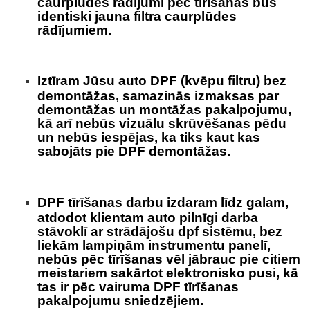
caurplūdes rādījumi pēc tīrīšanas būs
identiski jauna filtra caurplūdes
rādījumiem.
Iztīram Jūsu auto DPF (kvēpu filtru) bez
demontāžas, samazinās izmaksas par
demontāžas un montāžas pakalpojumu,
kā arī nebūs vizuālu skrūvēšanas pēdu
un nebūs iespējas, ka tiks kaut kas
sabojāts pie DPF demontāžas.
DPF tīrīšanas darbu izdaram līdz galam,
atdodot klientam auto pilnīgi darba
stāvoklī ar strādājošu dpf sistēmu, bez
liekām lampiņām instrumentu panelī,
nebūs pēc tīrīšanas vēl jābrauc pie citiem
meistariem sakārtot elektronisko pusi, kā
tas ir pēc vairuma DPF tīrīšanas
pakalpojumu sniedzējiem.